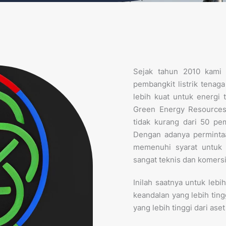
Sejak tahun 2010 kami 
pembangkit listrik tenag
lebih kuat untuk energi
Green Energy Resources
tidak kurang dari 50 pem
Dengan adanya perminta
memenuhi syarat untuk 
sangat teknis dan komersi
Inilah saatnya untuk lebi
keandalan yang lebih tingg
yang lebih tinggi dari ase