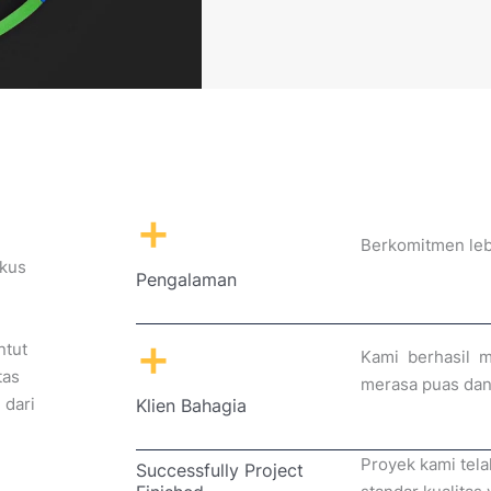
+
Berkomitmen lebi
okus
Pengalaman
+
ntut
Kami berhasil 
tas
merasa puas dan
 dari
Klien Bahagia
Proyek kami tel
Successfully Project