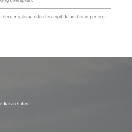
yang ditetapkan.
im berpengalaman dan terampil dalam bidang energi
ediakan solusi