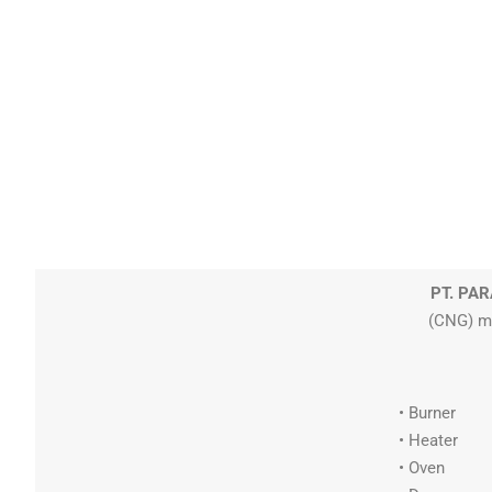
PT. PA
(CNG) me
• Burner
• Heater
• Oven